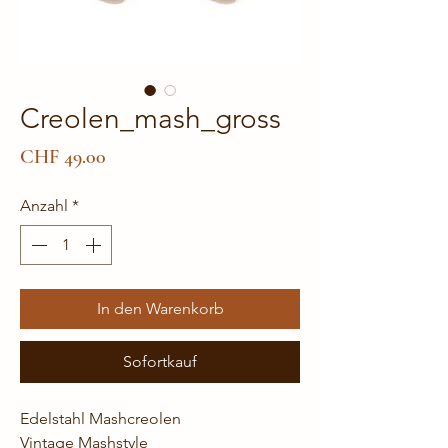
Creolen_mash_gross
Preis
CHF 49.00
Anzahl
*
In den Warenkorb
Sofortkauf
Edelstahl Mashcreolen
Vintage Mashstyle