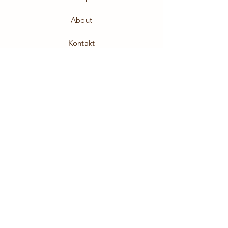
About
Kontakt
Impressum
Datenschutz
AGB
Lieferung
ZUM NEWSLETTER
ANMELDEN & 10%
RABATT SICHERN!